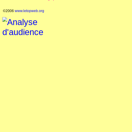
©2006
www.letopweb.org