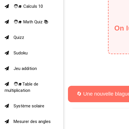
🧑‍🎓 Calculs 10
🧑‍🎓 Math Quiz 📚
On l
Quizz
Sudoku
Jeu addition
🧑‍🎓Table de
multiplication
Système solaire
Mesurer des angles