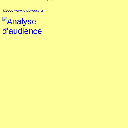
©2006
www.letopweb.org