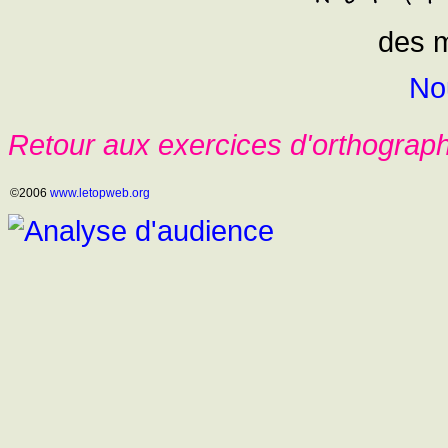
des m
No
Retour aux exercices d'orthograp
©2006
www.letopweb.org