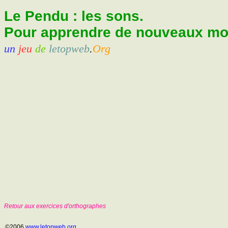
Le Pendu : les sons.
Pour apprendre de nouveaux mots
un
jeu
de
letopweb
.
Org
Retour aux exercices d'orthographes
©2006
www.letopweb.org