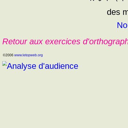
des m
No
Retour aux exercices d'orthograp
©2006
www.letopweb.org