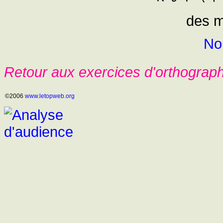
des m
No
Retour aux exercices d'orthograp
©2006
www.letopweb.org