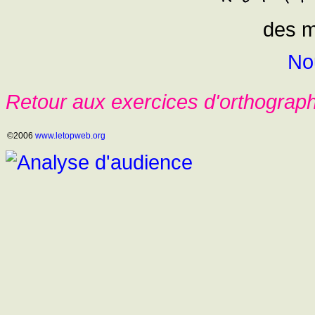
des m
No
Retour aux exercices d'orthograp
©2006
www.letopweb.org