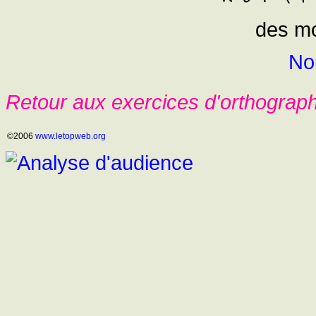
des mo
No
Retour aux exercices d'orthograp
©2006
www.letopweb.org