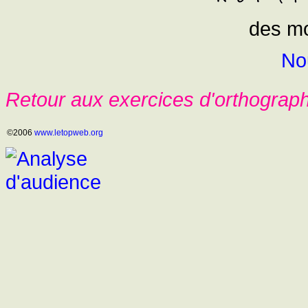
des mo
No
Retour aux exercices d'orthograp
©2006
www.letopweb.org