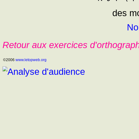
des mo
No
Retour aux exercices d'orthograp
©2006
www.letopweb.org