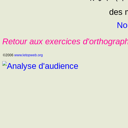
des m
No
Retour aux exercices d'orthograp
©2006
www.letopweb.org