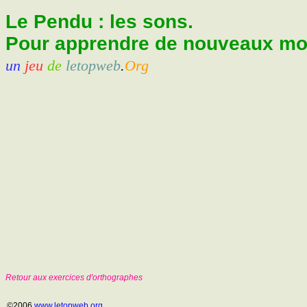
Le Pendu : les sons.
Pour apprendre de nouveaux mots
un
jeu
de
letopweb
.
Org
Retour aux exercices d'orthographes
©2006
www.letopweb.org