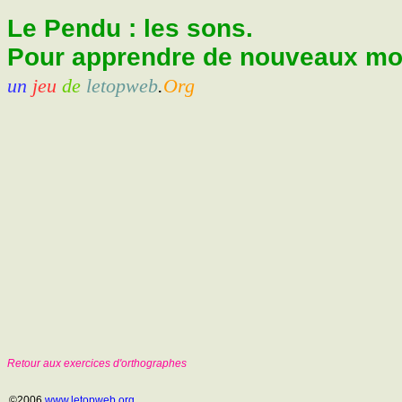
Le Pendu : les sons.
Pour apprendre de nouveaux mots
un
jeu
de
letopweb
.
Org
Retour aux exercices d'orthographes
©2006
www.letopweb.org