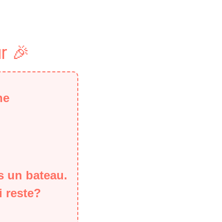
r 🎉
ne
s un bateau.
i reste?