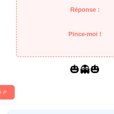
Réponse :
Pince-moi !
🎃👻🎃